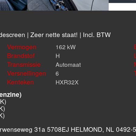
escreen | Zeer nette staat! | Incl. BTW
Vermogen
162 kW
Brandstof
H
Transmissie
Automaat
Versnellingen
6
Kenteken
HXR32X
enzine)
K)
K)
K)
 Gerwenseweg 31a 5708EJ HELMOND, NL 0492-53