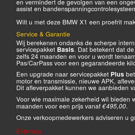
en vermindert de gevolgen van een ongeva
assist en bandenspanningcontrolesystee
Wilt u met deze BMW X1 een proefrit mak
Service & Garantie
Wij berekenen ondanks de scherpe interne
servicepakket
. Dat betekent dat de
Basis
zelfs 24 maanden en voor u wordt tenaamg
Pas/CarPass voor een gegarandeerde kil
Een upgrade naar servicepakket
bet
Plus
motor en transmissie, nieuwe APK, aflever
Dit afleverpakket kunnen we aanbieden 
Voor wie maximale zekerheid wil bieden w
maanden voor een prijs vanaf
.
€495,00
Onze verkoopmedewerkers adviseren u gr
Exterieur