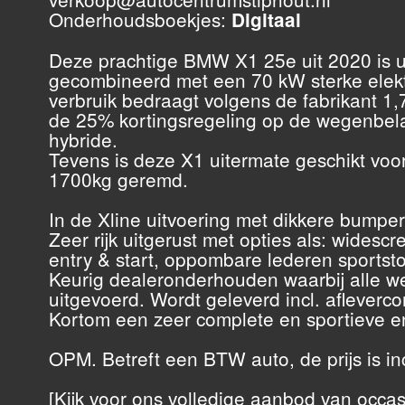
Onderhoudsboekjes:
Digitaal
Deze prachtige BMW X1 25e uit 2020 is ui
gecombineerd met een 70 kW sterke elektr
verbruik bedraagt volgens de fabrikant 1
de 25% kortingsregeling op de wegenbelast
hybride.
Tevens is deze X1 uitermate geschikt voor
1700kg geremd.
In de Xline uitvoering met dikkere bumpers
Zeer rijk uitgerust met opties als: widescr
entry & start, oppombare lederen sportsto
Keurig dealeronderhouden waarbij alle w
uitgevoerd. Wordt geleverd incl. aflever
Kortom een zeer complete en sportieve en
OPM. Betreft een BTW auto, de prijs is in
[Kijk voor ons volledige aanbod van occas