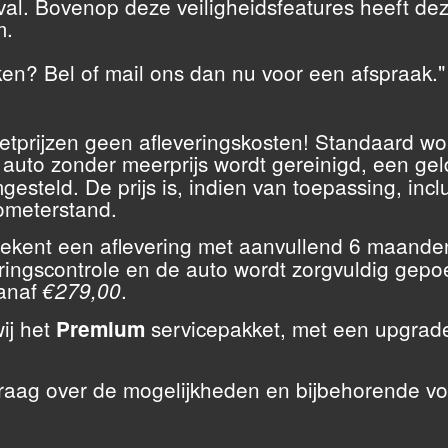
l. Bovenop deze veiligheidsfeatures heeft dez
m.
en? Bel of mail ons dan nu voor een afspraak."
tprijzen geen afleveringskosten! Standaard wo
 auto zonder meerprijs wordt gereinigd, een ge
esteld. De prijs is, indien van toepassing, i
ometerstand.
ekent een aflevering met aanvullend 6 maanden
ingscontrole en de auto wordt zorgvuldig gepoe
vanaf
.
€279,00
ij het
servicepakket, met een upgrade
Premium
aag over de mogelijkheden en bijbehorende v