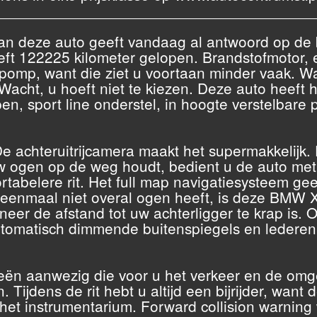
______________________________________
n van deze auto geeft vandaag al antwoord op d
eft 122225 kilometer gelopen. Brandstofmotor
 pomp, want die ziet u voortaan minder vaak. Wa
acht, u hoeft niet te kiezen. Deze auto heeft het
n, sport line onderstel, in hoogte verstelbare 
 De achteruitrijcamera maakt het supermakkelijk.
w ogen op de weg houdt, bedient u de auto met
tabelere rit. Het full map navigatiesysteem geeft
u eenmaal niet overal ogen heeft, is deze BMW
eer de afstand tot uw achterligger te krap is. 
automatisch dimmende buitenspiegels en lederen
gieën aanwezig die voor u het verkeer en de om
ijdens de rit hebt u altijd een bijrijder, want
 het instrumentarium. Forward collision warning