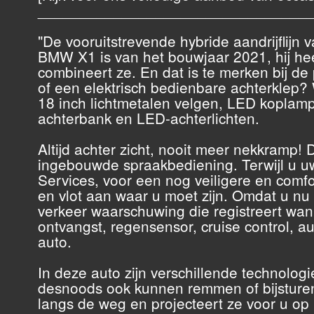
________________________________
"De vooruitstrevende hybride aandrijflij
BMW X1 is van het bouwjaar 2021, hij he
combineert ze. En dat is te merken bij de
of een elektrisch bedienbare achterklep? W
18 inch lichtmetalen velgen, LED koplampe
achterbank en LED-achterlichten.
Altijd achter zicht, nooit meer nekkramp!
ingebouwde spraakbediening. Terwijl u u
Services, voor een nog veiligere en comfor
en vlot aan waar u moet zijn. Omdat u n
verkeer waarschuwing die registreert wann
ontvangst, regensensor, cruise control, 
auto.
In deze auto zijn verschillende technolo
desnoods ook kunnen remmen of bijsturen. T
langs de weg en projecteert ze voor u op