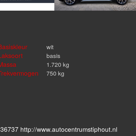
Basiskleur
wit
Laksoort
basis
Massa
1.720 kg
Trekvermogen
750 kg
6737 http://www.autocentrumstiphout.nl