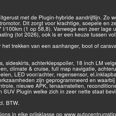
tgerust met de Plugin-hybride aandrijflijn. Zo 
omotor. Dit zorgt voor krachtige, soepele en ze
,7 l/100km (1 op 58,8). Vanwege een zeer lage 
ing (tot 2026), ook is er een keuze tussen volle
 het trekken van een aanhanger, boot of caravan
, sideskirts, achterklepspoiler, 18 inch LM velge
een, climate & cruise, full map navigatie, achter
elen, LED voor/achter, regensensor, el.inklapbar
erkzaamheden zijn geprogrammeerd en waarbij r
controle, nieuwe APK, tenaamstellen, reconditio
 SUV Plugin welke zich in zeer nette staat bevi
cl. BTW.
ions in elke prijsklasse op www.autocentrumstip