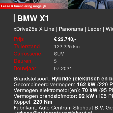
BMW X1
xDrive25e X Line | Panorama | Leder | Wid
Prijs
€ 22.740,-
Tellerstand
122.225 km
Carrosserie
SUV
Deuren
5
Bouwjaar
07-2021
Brandstofsoort:
Hybride (elektrisch en b
Gecombineerd vermogen:
(220 P
162 kW
Vermogen elektromotor(en):
(95 P
70 kW
Vermogen brandstofmotor:
(125 P
92 kW
Koppel:
220 Nm
Fabrikant: Auto Centrum Stiphout B.V.
verkoop@autocentrumstiphout.nl